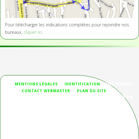
Pour télécharger les indications complètes pour rejoindre nos
bureaux,
cliquer ici
.
Vous n'avez
MENTIONS LÉGALES
IDENTIFICATION
pas
CONTACT WEBMASTER
PLAN DU SITE
trouvé ce
que vous cherchiez ?
Deprecated
: htmlspecialchars(): Passing null to parameter #1
($string) of type string is deprecated in