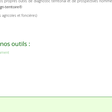
os propres outils de diagnostic territorial et de prospectives nom
gri-territoire
®
 agricoles et foncières)
os outils :
cument