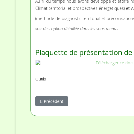
Au fil du temps nous avons développé et étoffé n
Climat territorial et prospectives énergétiques)
et A
(méthode de diagnostic territorial et préconisations
voir description détaillée dans les sous-menus
Plaquette de présentation de n
Télécharger ce do
Outils
Article précédent : Alter-territoire®
Précédent