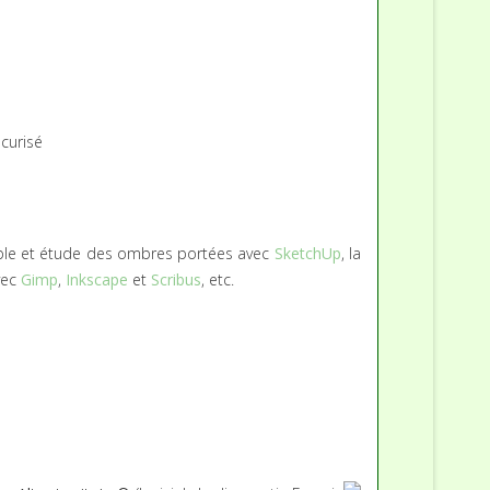
curisé
mple et étude des ombres portées avec
SketchUp
, la
vec
Gimp
,
Inkscape
et
Scribus
, etc.