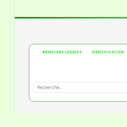
">
MENTIONS LÉGALES
IDENTIFICATION
Deprecated
: htmlspecialchars(): Passing null to par
/homepages/32/d336230653/htdocs/Joomla_3/mo
Rechercher