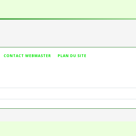
Vous n'avez pas t
CONTACT WEBMASTER
PLAN DU SITE
ameter #1 ($string) of type string is deprecated in
dules/mod_search/mod_search.php
on line
44