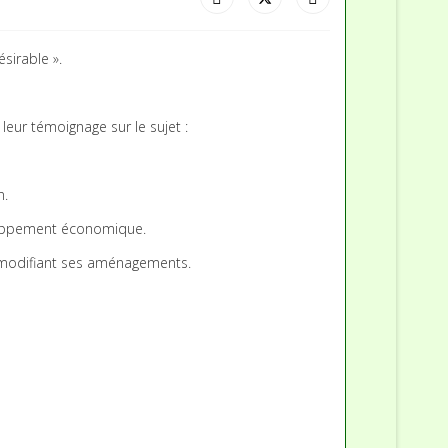
sirable ».
 leur témoignage sur le sujet :
n.
veloppement économique.
en modifiant ses aménagements.