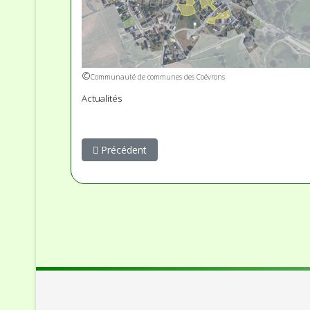
©
Communauté de communes des Coëvrons
Actualités
Article précédent : Transition écologique, transi
Précédent