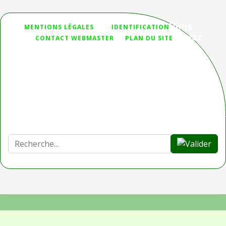
Vous
">
MENTIONS LÉGALES
IDENTIFICATION
n'avez
CONTACT WEBMASTER
PLAN DU SITE
pas
trouvé ce que vous cherchiez ?
Deprecated
: htmlspecialchars(): Passing null to parameter #1
($string) of type string is deprecated in
/homepages/32/d336230653/htdocs/Joomla_3/modules/mod_sear
on line
44
Rechercher
© 2023 AERE. Tous droits réservés