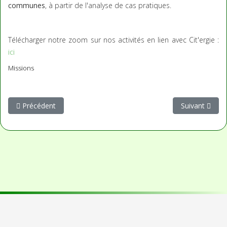
communes
, à partir de l'analyse de cas pratiques.
Télécharger notre zoom sur nos activités en lien avec Cit'ergie :
ici
Missions
Article précédent : Energies renouvelables
Article suivant
Précédent
Suivant