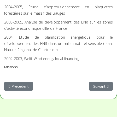
2004-2005, Étude d’approvisionnement en plaquettes
forestières sur le massif des Bauges
2003-2005, Analyse du développement des ENR sur les zones
d’activité économique d’Ile-de-France
2004, Etude de planification énergétique pour le
développement des ENR dans un milieu naturel sensible ( Parc
Naturel Régional de Chartreuse)
2002-2003, Welfi: Wind energy local financing
Missions
Article précédent : Agriculture, ressources naturelles et change
Article suivant
Précédent
Suivant