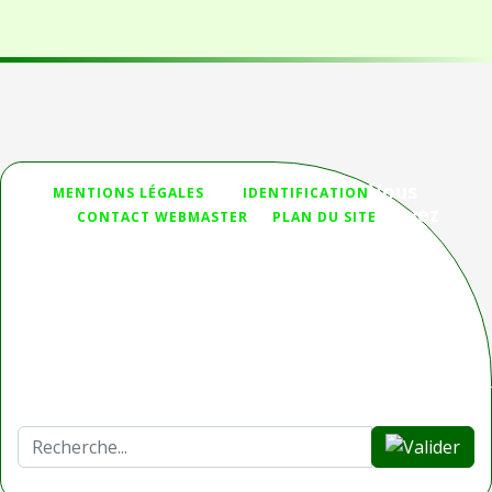
Vous
">
MENTIONS LÉGALES
IDENTIFICATION
n'avez
CONTACT WEBMASTER
PLAN DU SITE
pas
trouvé ce que vous cherchiez ?
Deprecated
: htmlspecialchars(): Passing null to parameter #1
($string) of type string is deprecated in
/homepages/32/d336230653/htdocs/Joomla_3/modules/mod_sear
on line
44
Rechercher