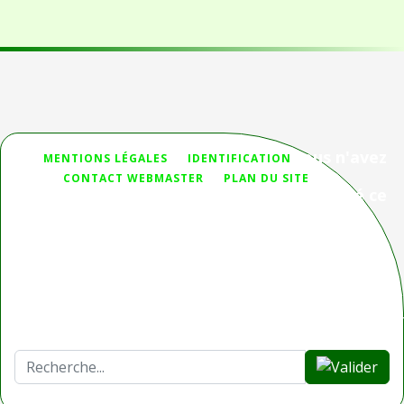
Vous n'avez
MENTIONS LÉGALES
IDENTIFICATION
pas
CONTACT WEBMASTER
PLAN DU SITE
trouvé ce
que vous cherchiez ?
Deprecated
: htmlspecialchars(): Passing null to parameter #1
($string) of type string is deprecated in
/homepages/32/d336230653/htdocs/Joomla_3/modules/mod_sear
on line
44
Rechercher