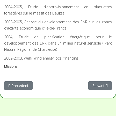
2004-2005, Étude d’approvisionnement en plaquettes
forestières sur le massif des Bauges
2003-2005, Analyse du développement des ENR sur les zones
d’activité économique d’Ile-de-France
2004, Etude de planification énergétique pour le
développement des ENR dans un milieu naturel sensible ( Parc
Naturel Régional de Chartreuse)
2002-2003, Welfi: Wind energy local financing
Missions
Article précédent : Agriculture, ressources naturelles et change
Article suivant
Précédent
Suivant